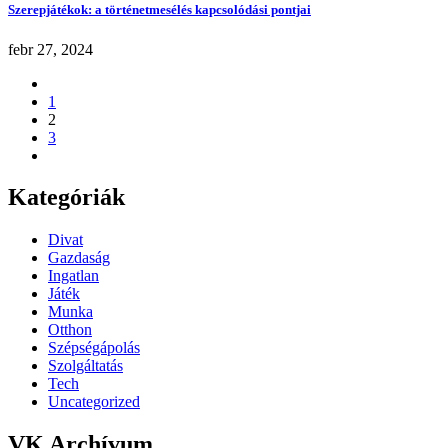
Szerepjátékok: a történetmesélés kapcsolódási pontjai
febr 27, 2024
1
2
3
Kategóriák
Divat
Gazdaság
Ingatlan
Játék
Munka
Otthon
Szépségápolás
Szolgáltatás
Tech
Uncategorized
VK Archívum