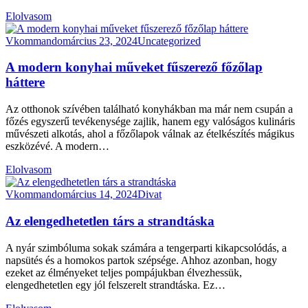
Elolvasom
Vkommando
március 23, 2024
Uncategorized
A modern konyhai műveket fűszerező főzőlap
háttere
Az otthonok szívében található konyhákban ma már nem csupán a
főzés egyszerű tevékenysége zajlik, hanem egy valóságos kulináris
művészeti alkotás, ahol a főzőlapok válnak az ételkészítés mágikus
eszközévé. A modern…
Elolvasom
Vkommando
március 14, 2024
Divat
Az elengedhetetlen társ a strandtáska
A nyár szimbóluma sokak számára a tengerparti kikapcsolódás, a
napsütés és a homokos partok szépsége. Ahhoz azonban, hogy
ezeket az élményeket teljes pompájukban élvezhessük,
elengedhetetlen egy jól felszerelt strandtáska. Ez…