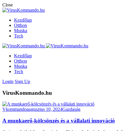
Close
Kezdőlap
Otthon
Munka
Tech
Kezdőlap
Otthon
Munka
Tech
Login
Sign Up
VirusKommando.hu
Vkommando
augusztus 10, 2024
Gazdaság
A munkaerő-kölcsönzés és a vállalati innováció