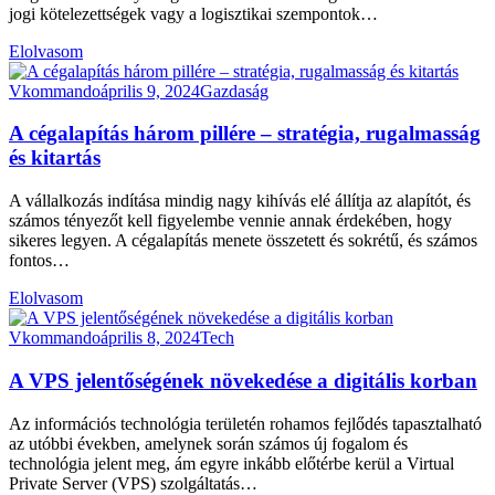
jogi kötelezettségek vagy a logisztikai szempontok…
Elolvasom
Vkommando
április 9, 2024
Gazdaság
A cégalapítás három pillére – stratégia, rugalmasság
és kitartás
A vállalkozás indítása mindig nagy kihívás elé állítja az alapítót, és
számos tényezőt kell figyelembe vennie annak érdekében, hogy
sikeres legyen. A cégalapítás menete összetett és sokrétű, és számos
fontos…
Elolvasom
Vkommando
április 8, 2024
Tech
A VPS jelentőségének növekedése a digitális korban
Az információs technológia területén rohamos fejlődés tapasztalható
az utóbbi években, amelynek során számos új fogalom és
technológia jelent meg, ám egyre inkább előtérbe kerül a Virtual
Private Server (VPS) szolgáltatás…