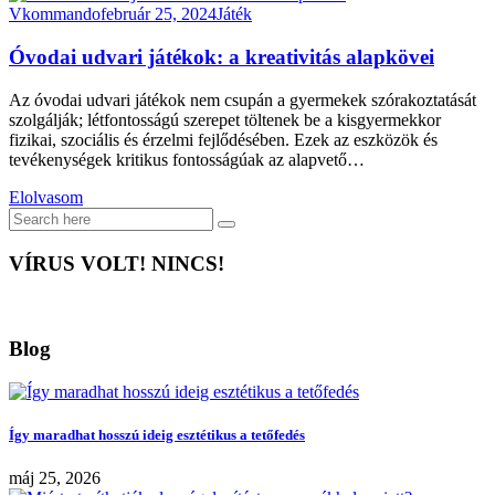
Vkommando
február 25, 2024
Játék
Óvodai udvari játékok: a kreativitás alapkövei
Az óvodai udvari játékok nem csupán a gyermekek szórakoztatását
szolgálják; létfontosságú szerepet töltenek be a kisgyermekkor
fizikai, szociális és érzelmi fejlődésében. Ezek az eszközök és
tevékenységek kritikus fontosságúak az alapvető…
Elolvasom
VÍRUS VOLT! NINCS!
Blog
Így maradhat hosszú ideig esztétikus a tetőfedés
máj 25, 2026