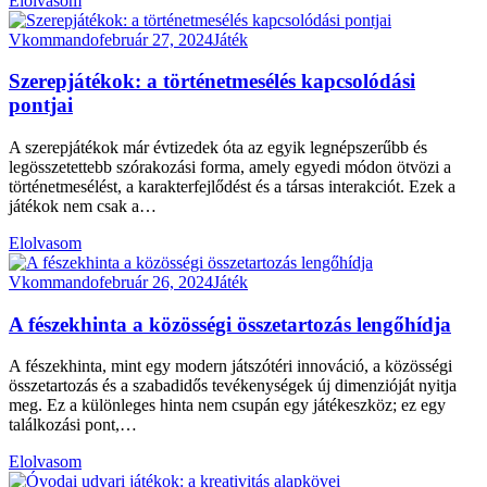
Elolvasom
Vkommando
február 27, 2024
Játék
Szerepjátékok: a történetmesélés kapcsolódási
pontjai
A szerepjátékok már évtizedek óta az egyik legnépszerűbb és
legösszetettebb szórakozási forma, amely egyedi módon ötvözi a
történetmesélést, a karakterfejlődést és a társas interakciót. Ezek a
játékok nem csak a…
Elolvasom
Vkommando
február 26, 2024
Játék
A fészekhinta a közösségi összetartozás lengőhídja
A fészekhinta, mint egy modern játszótéri innováció, a közösségi
összetartozás és a szabadidős tevékenységek új dimenzióját nyitja
meg. Ez a különleges hinta nem csupán egy játékeszköz; ez egy
találkozási pont,…
Elolvasom