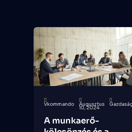
Vkommando
Augusztus
Gazdasá
10, 2024
A munkaerő-
kölcsönzés és a