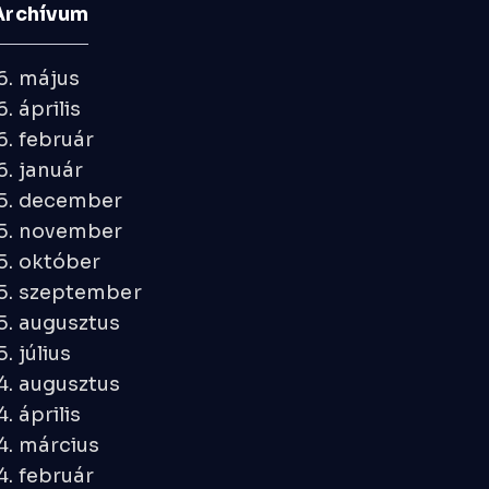
Archívum
6. május
. április
. február
. január
5. december
5. november
5. október
5. szeptember
5. augusztus
. július
4. augusztus
. április
4. március
. február