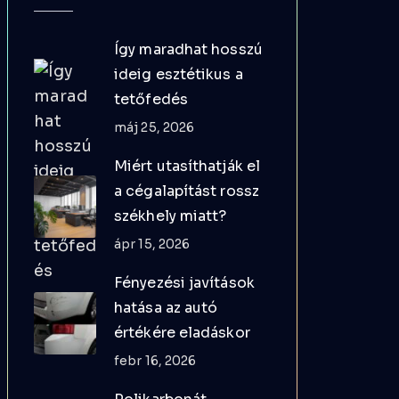
Így maradhat hosszú
ideig esztétikus a
tetőfedés
máj 25, 2026
Miért utasíthatják el
a cégalapítást rossz
székhely miatt?
ápr 15, 2026
Fényezési javítások
hatása az autó
értékére eladáskor
febr 16, 2026