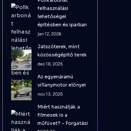
Polikarbonát
felhasználási
lehetőségei
építésben és iparban
jan 12, 2026
Játszóterek, mint
közösségépítő terek
dec 18, 2025
Az egyenáramú
villanymotor előnyei
nov 13, 2025
Miért használják a
filmesek is a
műfüvet? – Forgatási