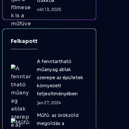
trükkök
okt 13, 2025
Felkapott
A fenntartható
műanyag ablak
szerepe az épületek
környezeti
teljesítményében
jan 27, 2024
Műfű: az örökzöld
megoldás a