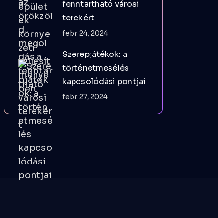
fenntartható városi
terekért
febr 24, 2024
Szerepjátékok: a
történetmesélés
kapcsolódási pontjai
febr 27, 2024