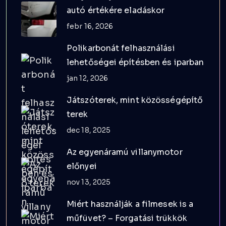
autó értékére eladáskor
febr 16, 2026
Polikarbonát felhasználási
lehetőségei építésben és iparban
jan 12, 2026
Játszóterek, mint közösségépítő
terek
dec 18, 2025
Az egyenáramú villanymotor
előnyei
nov 13, 2025
Miért használják a filmesek is a
műfüvet? – Forgatási trükkök