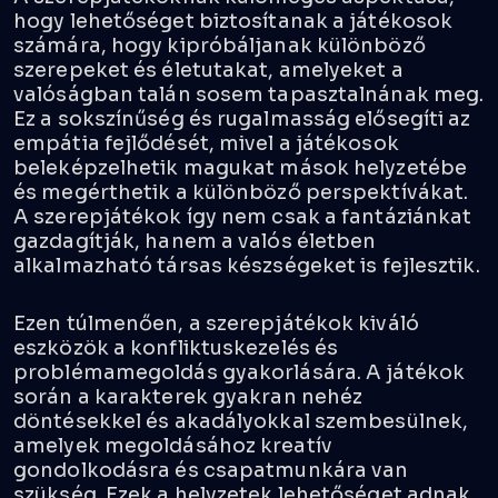
hogy lehetőséget biztosítanak a játékosok
számára, hogy kipróbáljanak különböző
szerepeket és életutakat, amelyeket a
valóságban talán sosem tapasztalnának meg.
Ez a sokszínűség és rugalmasság elősegíti az
empátia fejlődését, mivel a játékosok
beleképzelhetik magukat mások helyzetébe
és megérthetik a különböző perspektívákat.
A szerepjátékok így nem csak a fantáziánkat
gazdagítják, hanem a valós életben
alkalmazható társas készségeket is fejlesztik.
Ezen túlmenően, a szerepjátékok
kiváló
eszközök
a konfliktuskezelés és
problémamegoldás gyakorlására. A játékok
során a karakterek gyakran nehéz
döntésekkel és akadályokkal szembesülnek,
amelyek megoldásához kreatív
gondolkodásra és csapatmunkára van
szükség. Ezek a helyzetek lehetőséget adnak