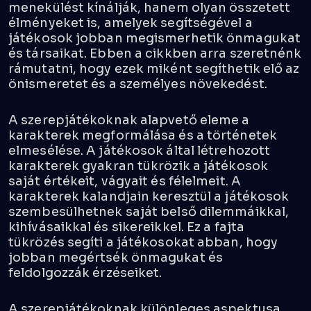
menekülést kínálják, hanem olyan összetett
élményeket is, amelyek segítségével a
játékosok jobban megismerhetik önmagukat
és társaikat. Ebben a cikkben arra szeretnénk
rámutatni, hogy ezek miként segíthetik elő az
önismeretet és a személyes növekedést.
A szerepjátékoknak alapvető eleme a
karakterek megformálása és a történetek
elmesélése. A játékosok által létrehozott
karakterek gyakran tükrözik a játékosok
saját értékeit, vágyait és félelmeit. A
karakterek kalandjain keresztül a játékosok
szembesülhetnek saját belső dilemmáikkal,
kihívásaikkal és sikereikkel. Ez a fajta
tükrözés segíti a játékosokat abban, hogy
jobban megértsék önmagukat és
feldolgozzák érzéseiket.
A szerepjátékoknak különleges aspektusa,