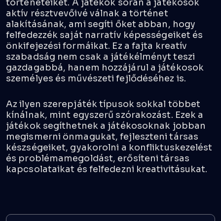
történeteiket. A játékok során a játékosok
aktív résztvevőivé válnak a történet
alakításának, ami segíti őket abban, hogy
felfedezzék saját narratív képességeiket és
önkifejezési formáikat. Ez a fajta kreatív
szabadság nem csak a játékélményt teszi
gazdagabbá, hanem hozzájárul a játékosok
személyes és művészeti fejlődéséhez is.
Az ilyen szerepjáték típusok sokkal többet
kínálnak, mint egyszerű szórakozást. Ezek a
játékok segíthetnek a játékosoknak jobban
megismerni önmagukat, fejleszteni társas
készségeiket, gyakorolni a konfliktuskezelést
és problémamegoldást, erősíteni társas
kapcsolataikat és felfedezni kreativitásukat.