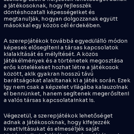
a játékosoknak, hogy fejlesszék
döntéshozatali képességeiket és
megtanulják, hogyan dolgozzanak együtt
másokkal egy közös cél érdekében.
A szerepjátékok továbbá egyedülálló módon
képesek elősegíteni a társas kapcsolatok
kialakítását és mélyítését. A közös
játékélmények és a történetek megosztása
erős kötelékeket hozhat létre a játékosok
között, akik gyakran hosszú távú
barátságokat alakítanak ki a játék során. Ezek
így nem csak a képzelet világába kalauzolnak
el bennünket, hanem segítenek megerősíteni
a valós társas kapcsolatainkat is.
Végezetül, a szerepjátékok lehetőséget
adnak a játékosoknak, hogy kifejezzék
kreativitásukat és elmeséljék saját