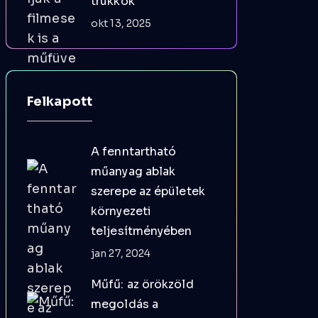
trükkök
okt 13, 2025
Felkapott
A fenntartható
műanyag ablak
szerepe az épületek
környezeti
teljesítményében
jan 27, 2024
Műfű: az örökzöld
megoldás a