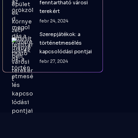
fenntartható városi
terekért
febr 24, 2024
Szerepjátékok: a
történetmesélés
kapcsolódási pontjai
febr 27, 2024