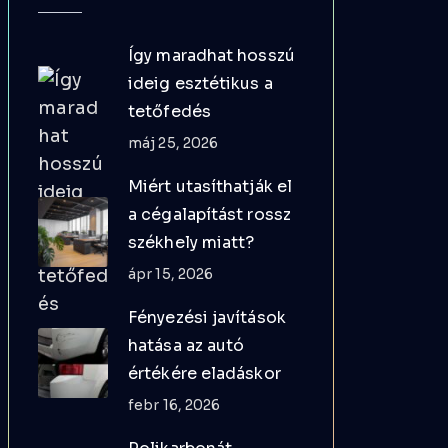
Így maradhat hosszú
ideig esztétikus a
tetőfedés
máj 25, 2026
Miért utasíthatják el
a cégalapítást rossz
székhely miatt?
ápr 15, 2026
Fényezési javítások
hatása az autó
értékére eladáskor
febr 16, 2026