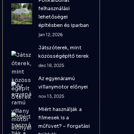
Polikarbonát
felhasználási
lehetőségei
építésben és iparban
jan 12, 2026
Játszóterek, mint
közösségépítő terek
dec 18, 2025
Az egyenáramú
villanymotor előnyei
nov 13, 2025
Miért használják a
filmesek is a
műfüvet? – Forgatási