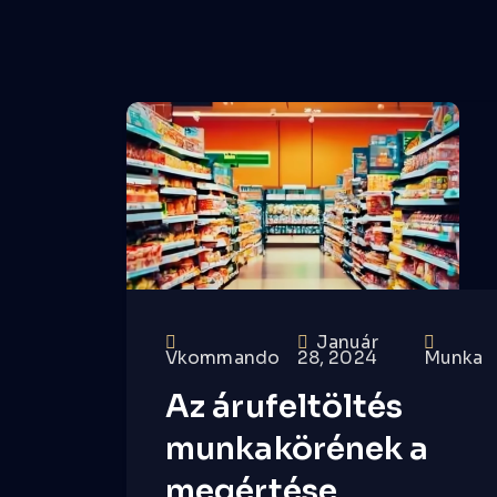
Január
Vkommando
28, 2024
Munka
Az árufeltöltés
munkakörének a
megértése