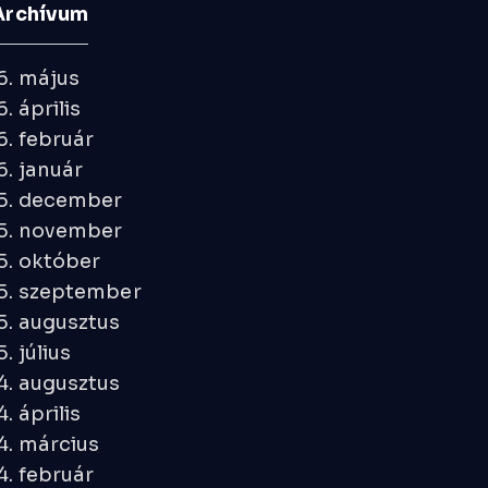
Archívum
6. május
. április
. február
. január
5. december
5. november
5. október
5. szeptember
5. augusztus
. július
4. augusztus
. április
4. március
. február