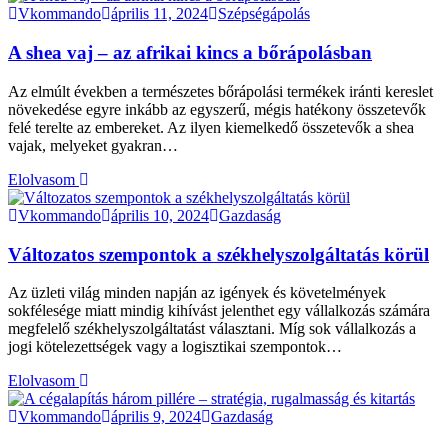
Vkommando
április 11, 2024
Szépségápolás
A shea vaj – az afrikai kincs a bőrápolásban
Az elmúlt években a természetes bőrápolási termékek iránti kereslet
növekedése egyre inkább az egyszerű, mégis hatékony összetevők
felé terelte az embereket. Az ilyen kiemelkedő összetevők a shea
vajak, melyeket gyakran…
Elolvasom
Vkommando
április 10, 2024
Gazdaság
Változatos szempontok a székhelyszolgáltatás körül
Az üzleti világ minden napján az igények és követelmények
sokfélesége miatt mindig kihívást jelenthet egy vállalkozás számára
megfelelő székhelyszolgáltatást választani. Míg sok vállalkozás a
jogi kötelezettségek vagy a logisztikai szempontok…
Elolvasom
Vkommando
április 9, 2024
Gazdaság