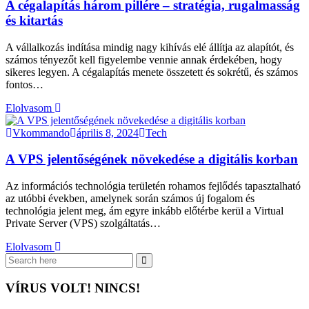
A cégalapítás három pillére – stratégia, rugalmasság
és kitartás
A vállalkozás indítása mindig nagy kihívás elé állítja az alapítót, és
számos tényezőt kell figyelembe vennie annak érdekében, hogy
sikeres legyen. A cégalapítás menete összetett és sokrétű, és számos
fontos…
Elolvasom
Vkommando
április 8, 2024
Tech
A VPS jelentőségének növekedése a digitális korban
Az információs technológia területén rohamos fejlődés tapasztalható
az utóbbi években, amelynek során számos új fogalom és
technológia jelent meg, ám egyre inkább előtérbe kerül a Virtual
Private Server (VPS) szolgáltatás…
Elolvasom
VÍRUS VOLT! NINCS!