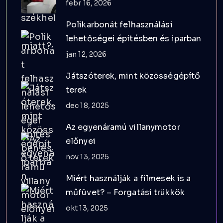
febr 16, 2026
Polikarbonát felhasználási
lehetőségei építésben és iparban
jan 12, 2026
Játszóterek, mint közösségépítő
terek
dec 18, 2025
Az egyenáramú villanymotor
előnyei
nov 13, 2025
Miért használják a filmesek is a
műfüvet? – Forgatási trükkök
okt 13, 2025