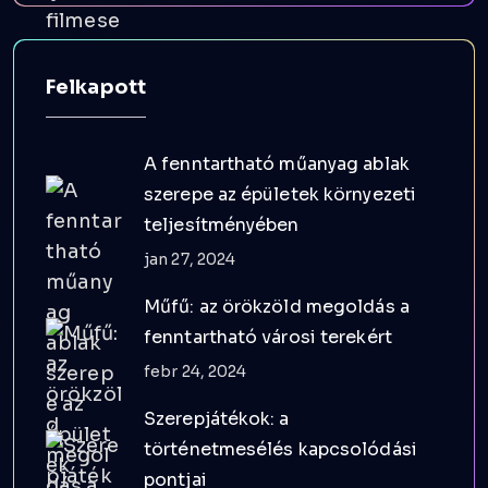
Felkapott
A fenntartható műanyag ablak
szerepe az épületek környezeti
teljesítményében
jan 27, 2024
Műfű: az örökzöld megoldás a
fenntartható városi terekért
febr 24, 2024
Szerepjátékok: a
történetmesélés kapcsolódási
pontjai