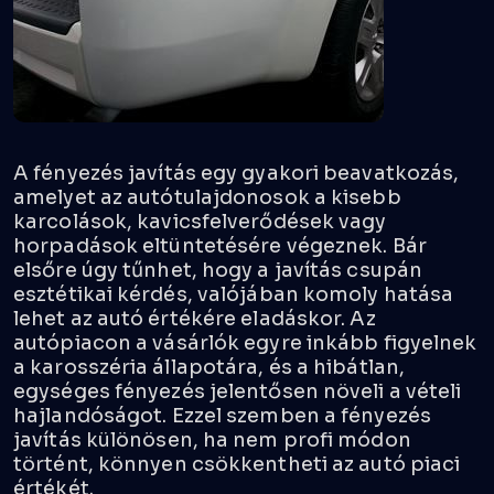
A fényezés javítás egy gyakori beavatkozás,
amelyet az autótulajdonosok a kisebb
karcolások, kavicsfelverődések vagy
horpadások eltüntetésére végeznek. Bár
elsőre úgy tűnhet, hogy a javítás csupán
esztétikai kérdés, valójában komoly hatása
lehet az autó értékére eladáskor. Az
autópiacon a vásárlók egyre inkább figyelnek
a karosszéria állapotára, és a hibátlan,
egységes fényezés jelentősen növeli a vételi
hajlandóságot. Ezzel szemben a
fényezés
javítás
különösen, ha nem profi módon
történt, könnyen csökkentheti az autó piaci
értékét.