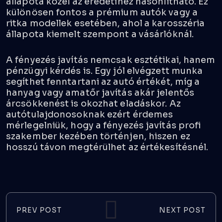
állapota közel az eredetihez hasonlítható. Ez
különösen fontos a prémium autók vagy a
ritka modellek esetében, ahol a karosszéria
állapota kiemelt szempont a vásárlóknál.
A fényezés javítás nemcsak esztétikai, hanem
pénzügyi kérdés is. Egy jól elvégzett munka
segíthet fenntartani az autó értékét, míg a
hanyag vagy amatőr javítás akár jelentős
árcsökkenést is okozhat eladáskor. Az
autótulajdonosoknak ezért érdemes
mérlegelniük, hogy a fényezés javítás profi
szakember kezében történjen, hiszen ez
hosszú távon megtérülhet az értékesítésnél.
PREV POST
NEXT POST