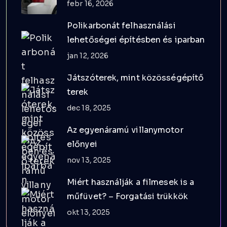
febr 16, 2026
Polikarbonát felhasználási
lehetőségei építésben és iparban
jan 12, 2026
Játszóterek, mint közösségépítő
terek
dec 18, 2025
Az egyenáramú villanymotor
előnyei
nov 13, 2025
Miért használják a filmesek is a
műfüvet? – Forgatási trükkök
okt 13, 2025