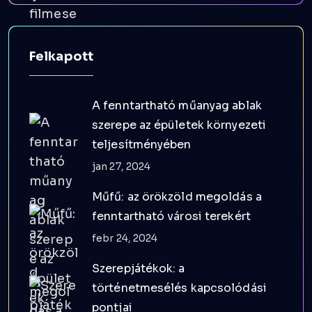
Felkapott
A fenntartható műanyag ablak
szerepe az épületek környezeti
teljesítményében
jan 27, 2024
Műfű: az örökzöld megoldás a
fenntartható városi terekért
febr 24, 2024
Szerepjátékok: a
történetmesélés kapcsolódási
pontjai