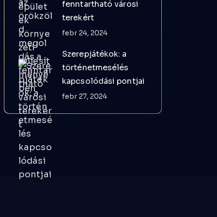
fenntartható városi
terekért
febr 24, 2024
Szerepjátékok: a
történetmesélés
kapcsolódási pontjai
febr 27, 2024