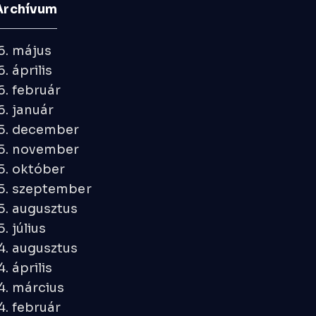
Archívum
6. május
. április
. február
. január
5. december
5. november
5. október
5. szeptember
5. augusztus
. július
4. augusztus
. április
4. március
. február