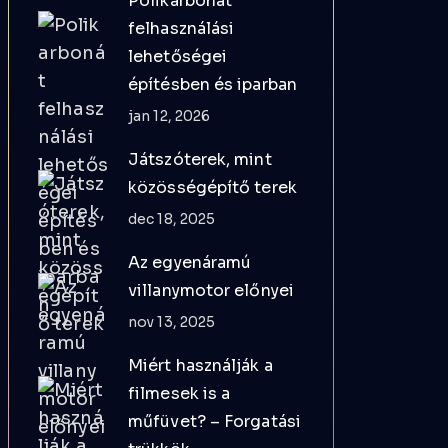
Polikarbonát
felhasználási
lehetőségei
építésben és iparban
jan 12, 2026
Játszóterek, mint
közösségépítő terek
dec 18, 2025
Az egyenáramú
villanymotor előnyei
nov 13, 2025
Miért használják a
filmesek is a
műfüvet? – Forgatási