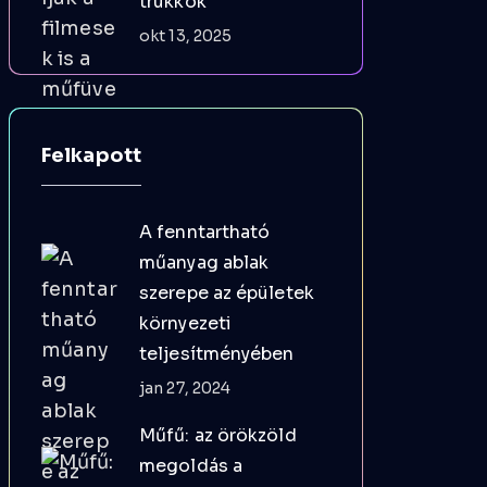
trükkök
okt 13, 2025
Felkapott
A fenntartható
műanyag ablak
szerepe az épületek
környezeti
teljesítményében
jan 27, 2024
Műfű: az örökzöld
megoldás a