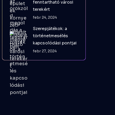
fenntartható városi
terekért
febr 24, 2024
Szerepjátékok: a
történetmesélés
kapcsolódási pontjai
febr 27, 2024