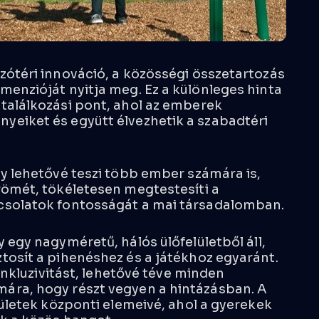
zótéri innováció, a közösségi összetartozás
menzióját nyitja meg. Ez a különleges hinta
találkozási pont, ahol az emberek
yeiket és együtt élvezhetik a szabadtéri
ly lehetővé teszi több ember számára is,
römét, tökéletesen megtestesíti a
csolatok fontosságát a mai társadalomban.
y egy nagyméretű, hálós ülőfelületből áll,
tosít a pihenéshez és a játékhoz egyaránt.
 inkluzivitást, lehetővé téve minden
ára, hogy részt vegyen a hintázásban. A
rületek központi elemeivé, ahol a gyerekek