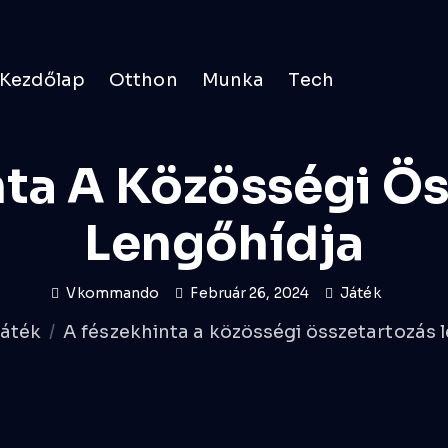
Kezdőlap
Otthon
Munka
Tech
nta A Közösségi Ös
Lengőhídja
Vkommando
Február 26, 2024
Játék
áték
A fészekhinta a közösségi összetartozás 