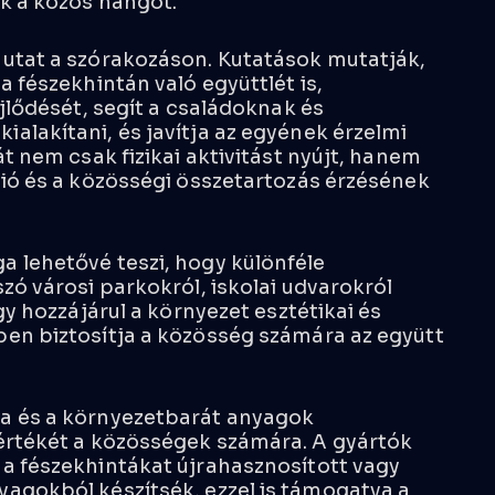
k a közös hangot.
mutat a szórakozáson. Kutatások mutatják,
a fészekhintán való együttlét is,
ejlődését, segít a családoknak és
alakítani, és javítja az egyének érzelmi
át nem csak fizikai aktivitást nyújt, hanem
ció és a közösségi összetartozás érzésének
 lehetővé teszi, hogy különféle
zó városi parkokról, iskolai udvarokról
gy hozzájárul a környezet esztétikai és
ben biztosítja a közösség számára az együtt
a és a környezetbarát anyagok
 értékét a közösségek számára. A gyártók
a fészekhintákat újrahasznosított vagy
agokból készítsék, ezzel is támogatva a