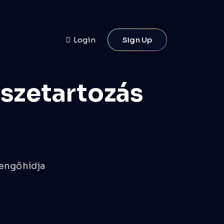
Login
Sign Up
szetartozás
lengőhídja