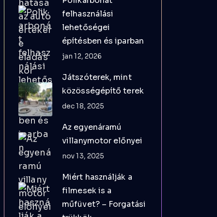
Polikarbonát
felhasználási
lehetőségei
építésben és iparban
jan 12, 2026
Játszóterek, mint
közösségépítő terek
dec 18, 2025
Az egyenáramú
villanymotor előnyei
nov 13, 2025
Miért használják a
filmesek is a
műfüvet? – Forgatási