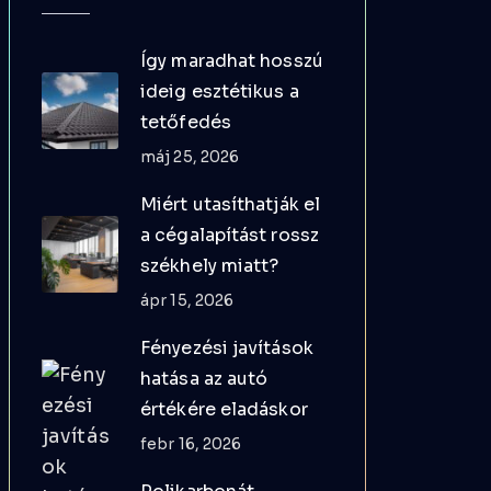
Így maradhat hosszú
ideig esztétikus a
tetőfedés
máj 25, 2026
Miért utasíthatják el
a cégalapítást rossz
székhely miatt?
ápr 15, 2026
Fényezési javítások
hatása az autó
értékére eladáskor
febr 16, 2026