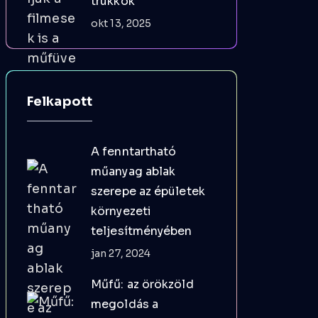
trükkök
okt 13, 2025
Felkapott
A fenntartható
műanyag ablak
szerepe az épületek
környezeti
teljesítményében
jan 27, 2024
Műfű: az örökzöld
megoldás a