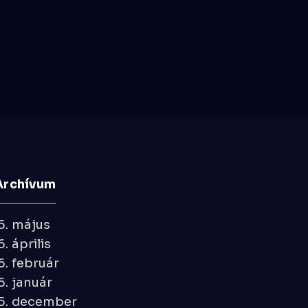
Archívum
6. május
. április
. február
. január
5. december