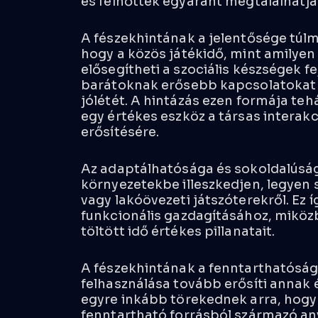
és felnőttek egyaránt megtalálhatjá
A fészekhintának a jelentősége túl
hogy a közös játékidő, mint amilyen 
elősegítheti a szociális készségek f
barátoknak erősebb kapcsolatokat ki
jólétét. A hintázás ezen formája teh
egy értékes eszköz a társas interak
erősítésére.
Az adaptálhatósága és sokoldalúsága
környezetekbe illeszkedjen, legyen s
vagy lakóövezeti játszóterekről. Ez í
funkcionális gazdagításához, miköz
töltött idő értékes pillanatait.
A fészekhintának a fenntarthatóság
felhasználása tovább erősíti annak
egyre inkább törekednek arra, hogy 
fenntartható forrásból származó any