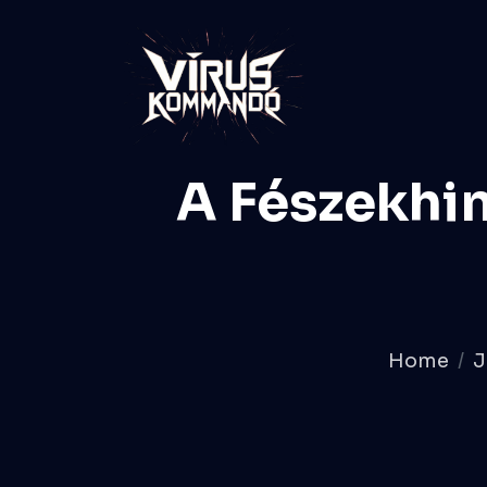
A Fészekhi
Home
J