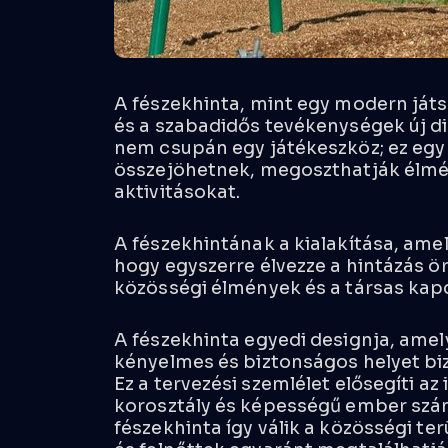
A fészekhinta, mint egy modern játs
és a szabadidős tevékenységek új di
nem csupán egy játékeszköz; ez egy 
összejöhetnek, megoszthatják élmén
aktivitásokat.
A fészekhintának a kialakítása, ame
hogy egyszerre élvezze a hintázás ö
közösségi élmények és a társas kap
A fészekhinta
egyedi designja
, amel
kényelmes és biztonságos helyet biz
Ez a tervezési szemlélet elősegíti az
korosztály és képességű ember szám
fészekhinta így válik a közösségi te