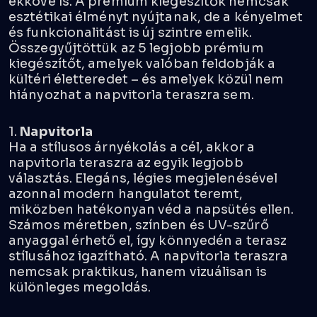
ékköve is. A prémium kiegészítők nemcsak
esztétikai élményt nyújtanak, de a kényelmet
és funkcionalitást is új szintre emelik.
Összegyűjtöttük az 5 legjobb prémium
kiegészítőt, amelyek valóban feldobják a
kültéri életteredet – és amelyek közül nem
hiányozhat a napvitorla teraszra sem.
1.
Napvitorla
Ha a stílusos árnyékolás a cél, akkor a
napvitorla teraszra az egyik legjobb
választás. Elegáns, légies megjelenésével
azonnal modern hangulatot teremt,
miközben hatékonyan véd a napsütés ellen.
Számos méretben, színben és UV-szűrő
anyaggal érhető el, így könnyedén a terasz
stílusához igazítható. A napvitorla teraszra
nemcsak praktikus, hanem vizuálisan is
különleges megoldás.