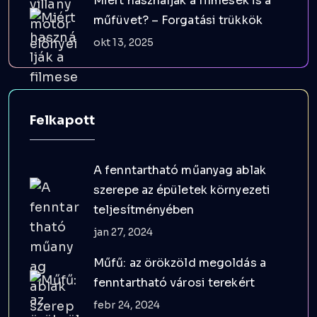
Miért használják a filmesek is a
műfüvet? – Forgatási trükkök
okt 13, 2025
Felkapott
A fenntartható műanyag ablak
szerepe az épületek környezeti
teljesítményében
jan 27, 2024
Műfű: az örökzöld megoldás a
fenntartható városi terekért
febr 24, 2024