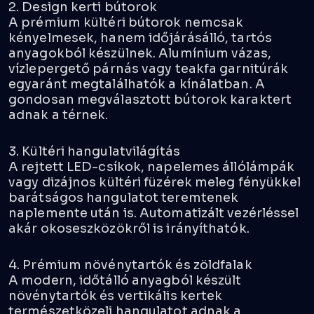
2. Design kerti bútorok
A prémium kültéri bútorok nemcsak
kényelmesek, hanem időjárásálló, tartós
anyagokból készülnek. Alumínium vázas,
vízlepergető párnás vagy teakfa garnitúrák
egyaránt megtalálhatók a kínálatban. A
gondosan megválasztott bútorok karaktert
adnak a térnek.
3. Kültéri hangulatvilágítás
A rejtett LED-csíkok, napelemes állólámpák
vagy dizájnos kültéri füzérek meleg fényükkel
barátságos hangulatot teremtenek
naplemente után is. Automatizált vezérléssel
akár okoseszközökről is irányíthatók.
4. Prémium növénytartók és zöldfalak
A modern, időtálló anyagból készült
növénytartók és vertikális kertek
természetközeli hangulatot adnak a