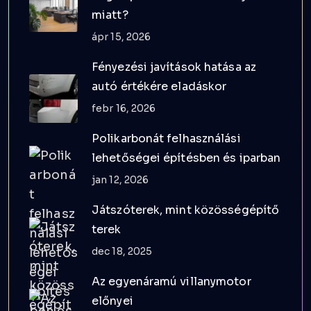
miatt?
ápr 15, 2026
Fényezési javítások hatása az
autó értékére eladáskor
febr 16, 2026
Polikarbonát felhasználási
lehetőségei építésben és iparban
jan 12, 2026
Játszóterek, mint közösségépítő
terek
dec 18, 2025
Az egyenáramú villanymotor
előnyei