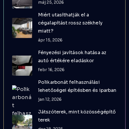
máj 25, 2026
Miért utasíthatják el a
cégalapítást rossz székhely
miatt?
ápr 15, 2026
Fényezési javítások hatása az
autó értékére eladáskor
febr 16, 2026
Polikarbonát felhasználási
lehetőségei építésben és iparban
jan 12, 2026
Játszóterek, mint közösségépítő
terek
dec 18, 2025