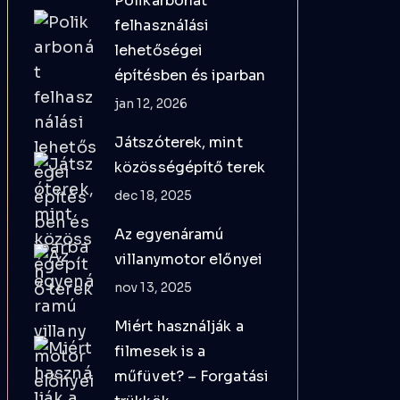
Polikarbonát
felhasználási
lehetőségei
építésben és iparban
jan 12, 2026
Játszóterek, mint
közösségépítő terek
dec 18, 2025
Az egyenáramú
villanymotor előnyei
nov 13, 2025
Miért használják a
filmesek is a
műfüvet? – Forgatási