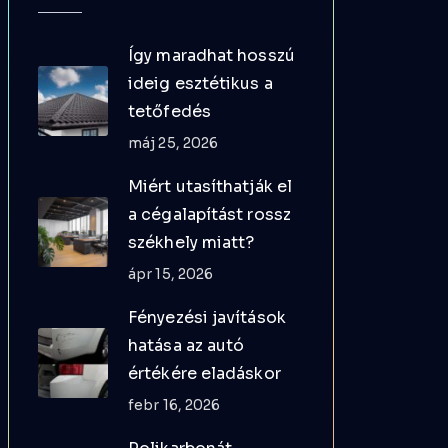
Így maradhat hosszú
ideig esztétikus a
tetőfedés
máj 25, 2026
Miért utasíthatják el
a cégalapítást rossz
székhely miatt?
ápr 15, 2026
Fényezési javítások
hatása az autó
értékére eladáskor
febr 16, 2026