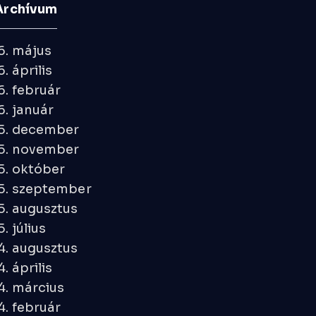
Archívum
6. május
. április
. február
. január
5. december
5. november
5. október
5. szeptember
5. augusztus
. július
4. augusztus
. április
4. március
. február