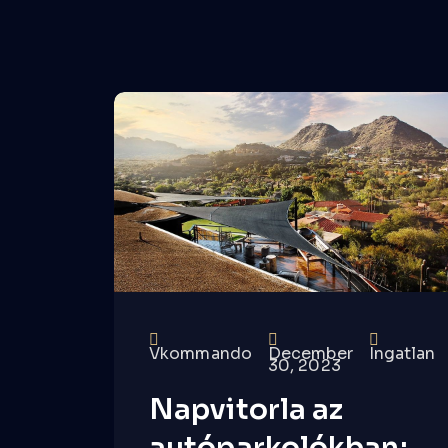
Vkommando
December
Ingatlan
30, 2023
Napvitorla az
autóparkolókban: