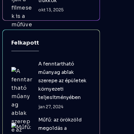
trükkök
okt 13, 2025
Felkapott
A fenntartható
műanyag ablak
szerepe az épületek
környezeti
teljesítményében
jan 27, 2024
Műfű: az örökzöld
megoldás a