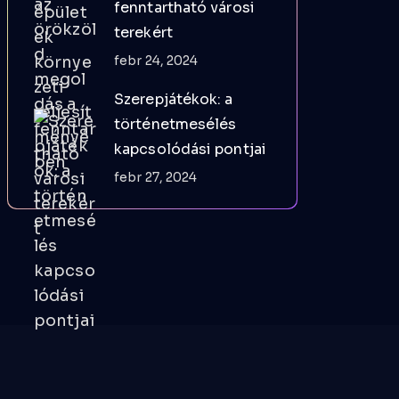
fenntartható városi
terekért
febr 24, 2024
Szerepjátékok: a
történetmesélés
kapcsolódási pontjai
febr 27, 2024